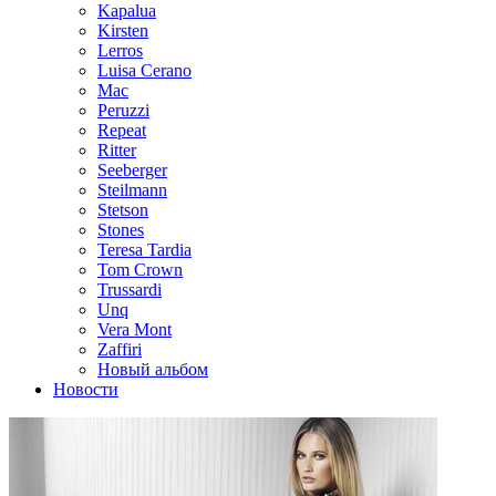
Kapalua
Kirsten
Lerros
Luisa Cerano
Mac
Peruzzi
Repeat
Ritter
Seeberger
Steilmann
Stetson
Stones
Teresa Tardia
Tom Crown
Trussardi
Unq
Vera Mont
Zaffiri
Новый альбом
Новости