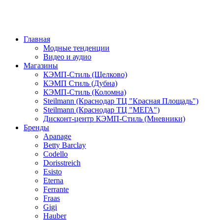
Главная
Модные тенденции
Видео и аудио
Магазины
КЭМП-Стиль (Щелково)
КЭМП Стиль (Дубна)
КЭМП-Стиль (Коломна)
Steilmann (Краснодар ТЦ "Красная Площадь")
Steilmann (Краснодар ТЦ "МЕГА")
Дисконт-центр КЭМП-Стиль (Мневники)
Бренды
Apanage
Betty Barclay
Codello
Dorisstreich
Esisto
Eterna
Ferrante
Fraas
Gigi
Hauber