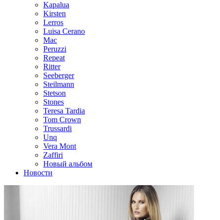
Kapalua
Kirsten
Lerros
Luisa Cerano
Mac
Peruzzi
Repeat
Ritter
Seeberger
Steilmann
Stetson
Stones
Teresa Tardia
Tom Crown
Trussardi
Unq
Vera Mont
Zaffiri
Новый альбом
Новости