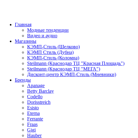
Главная
Модные тенденции
Видео и аудио
Магазины
КЭМП-Стиль (Щелково)
КЭМП Стиль (Дубна)
КЭМП-Стиль (Коломна)
Steilmann (Краснодар ТЦ "Красная Площадь")
Steilmann (Краснодар ТЦ "МЕГА")
Дисконт-центр КЭМП-Стиль (Мневники)
Бренды
Apanage
Betty Barclay
Codello
Dorisstreich
Esisto
Eterna
Ferrante
Fraas
Gigi
Hauber