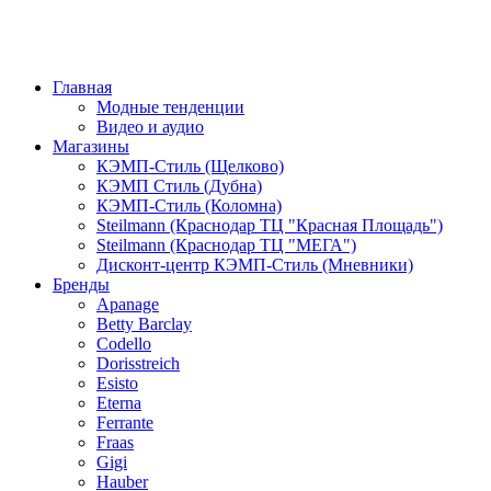
Главная
Модные тенденции
Видео и аудио
Магазины
КЭМП-Стиль (Щелково)
КЭМП Стиль (Дубна)
КЭМП-Стиль (Коломна)
Steilmann (Краснодар ТЦ "Красная Площадь")
Steilmann (Краснодар ТЦ "МЕГА")
Дисконт-центр КЭМП-Стиль (Мневники)
Бренды
Apanage
Betty Barclay
Codello
Dorisstreich
Esisto
Eterna
Ferrante
Fraas
Gigi
Hauber