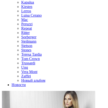
Kapalua
Kirsten
Lerros
Luisa Cerano
Mac
Peruzzi
Repeat
Ritter
Seeberger
Steilmann
Stetson
Stones
Teresa Tardia
Tom Crown
Trussardi
Unq
Vera Mont
Zaffiri
Новый альбом
Новости