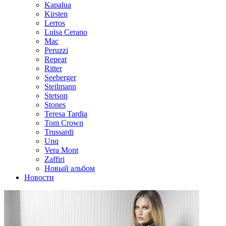
Kapalua
Kirsten
Lerros
Luisa Cerano
Mac
Peruzzi
Repeat
Ritter
Seeberger
Steilmann
Stetson
Stones
Teresa Tardia
Tom Crown
Trussardi
Unq
Vera Mont
Zaffiri
Новый альбом
Новости