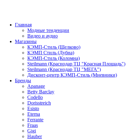
Главная
Модные тенденции
Видео и аудио
Магазины
КЭМП-Стиль (Щелково)
КЭМП Стиль (Дубна)
КЭМП-Стиль (Коломна)
Steilmann (Краснодар ТЦ "Красная Площадь")
Steilmann (Краснодар ТЦ "МЕГА")
Дисконт-центр КЭМП-Стиль (Мневники)
Бренды
Apanage
Betty Barclay
Codello
Dorisstreich
Esisto
Eterna
Ferrante
Fraas
Gigi
Hauber